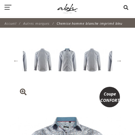
Accueil
Autres marques
Chemise homme blanche imprimé bleu
Coupe
CONFORT