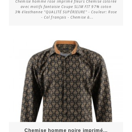
Chemise homme rose imprimé fleurs Chemise colorée
avec motifs fantaisie Coupe SLIM FIT 97% coton
3% élasthanne "QUALITÉ SUPÉRIEURE" - Couleur: Rose
Vérifier la disponibilité
- Col français - Chemise à...
Chemise homme noire imprimé...