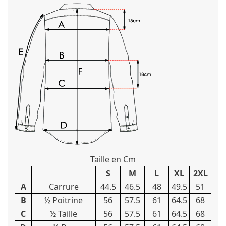
Taille en Cm
S
M
L
XL
2XL
A
Carrure
44.5
46.5
48
49.5
51
B
½ Poitrine
56
57.5
61
64.5
68
C
½ Taille
56
57.5
61
64.5
68