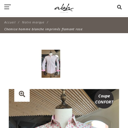
Accueil
Notre marque
Chemise homme blanche imprimés flamant rose
Coupe
CONFORT