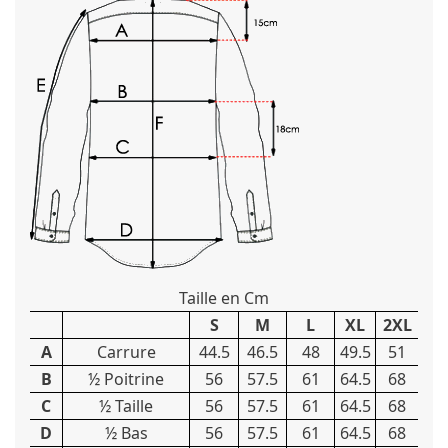
Taille en Cm
S
M
L
XL
2XL
A
Carrure
44.5
46.5
48
49.5
51
B
½ Poitrine
56
57.5
61
64.5
68
C
½ Taille
56
57.5
61
64.5
68
D
½ Bas
56
57.5
61
64.5
68