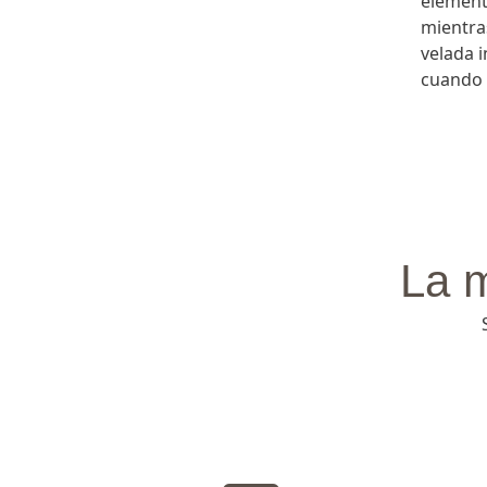
element
mientra
velada 
cuando 
La 