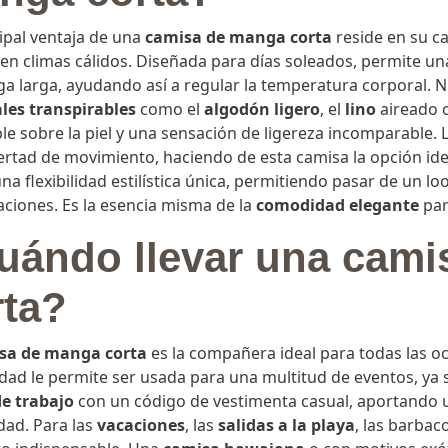
cipal ventaja de una
camisa de manga corta
reside en su c
en climas cálidos. Diseñada para días soleados, permite una
a larga, ayudando así a regular la temperatura corporal.
les transpirables
como el
algodón ligero
, el
lino
aireado 
le sobre la piel y una sensación de ligereza incomparable.
bertad de movimiento, haciendo de esta camisa la opción id
na flexibilidad estilística única, permitiendo pasar de un 
ciones. Es la esencia misma de la
comodidad elegante
par
uándo llevar una cami
rta?
sa de manga corta
es la compañera ideal para todas las o
idad le permite ser usada para una multitud de eventos, ya
de trabajo
con un código de vestimenta casual, aportando un
ad. Para las
vacaciones
, las
salidas a la playa
, las barbac