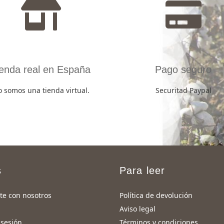
ienda real en España
Pago seguro
 somos una tienda virtual.
Securitad Paypal
s
Para leer
te con nosotros
Política de devolución
Aviso legal
 sesión
Términos y condiciones