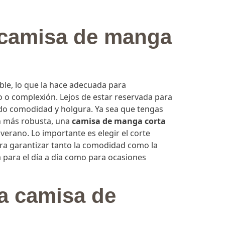
as de hombre de diseño y tendencia.
 camisa de manga
más allá de nuestras fronteras gracias a
vación se refleja en cada camisa que
or su corte, su tejido y sus estampados.
rteza de encontrar la camisa de manga corta
ara la temporada de verano.
ble, lo que la hace adecuada para
 o complexión. Lejos de estar reservada para
endo comodidad y holgura. Ya sea que tengas
ón más robusta, una
camisa de manga corta
verano. Lo importante es elegir el corte
ara garantizar tanto la comodidad como la
a para el día a día como para ocasiones
na camisa de