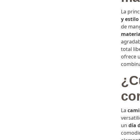
La prin
y estilo
de mang
materia
agradab
total li
ofrece u
combina
¿C
co
La
cami
versatil
un
día 
comodid