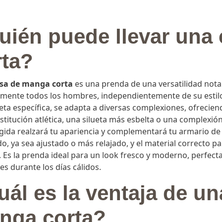
rgullosos de ser reconocidos como el especialista en camis
uién puede llevar una
aña (JÁVEA / XÀBIA), nuestra reputación se extiende mucho 
todo el mundo. Nuestro compromiso con la calidad y la inno
rta?
, las creamos, ofreciendo piezas únicas que se distinguen p
 por la excelencia, un servicio al cliente impecable y la ce
s para descubrir nuestra selección y preparar tu armario p
sa de manga corta
es una prenda de una versatilidad nota
amente todos los hombres, independientemente de su estilo
ueta específica, se adapta a diversas complexiones, ofreci
stitución atlética, una silueta más esbelta o una complexi
gida realzará tu apariencia y complementará tu armario de 
o, ya sea ajustado o más relajado, y el material correcto p
. Es la prenda ideal para un look fresco y moderno, perfect
es durante los días cálidos.
uál es la ventaja de u
nga corta?