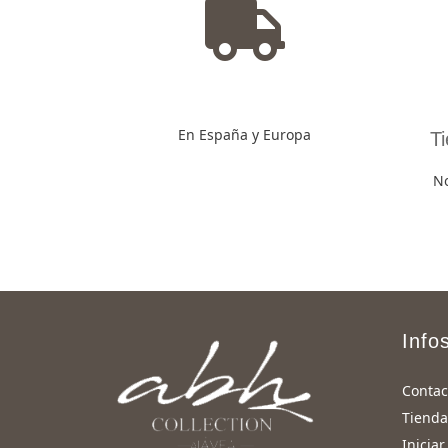
En España y Europa
T
No
Info
Contac
Tienda
Iniciar