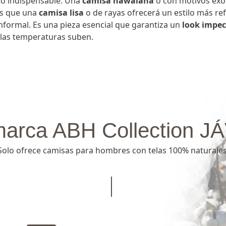
o indispensable. Una
camisa hawaiana
o con motivos exót
s que una
camisa lisa
o de rayas ofrecerá un estilo más re
informal. Es una pieza esencial que garantiza un
look impec
las temperaturas suben.
marca ABH Collection J
Solo ofrece camisas para hombres con telas 100% naturales