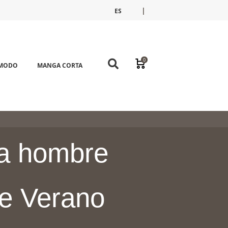
|
ES
FR
EN
0
ÓMODO
MANGA CORTA
ra hombre
de Verano