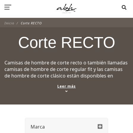
Inicio
Corte RECTO
Corte RECTO
Camisas de hombre de corte recto o también llamadas
camisas de hombre de corte regular fit y las camisas
de hombre de corte clásico están disponibles en
nuestra tienda y en la pagina web.
Leer más
El corte recto es ideal para los hombres a quienes les
gusta que la camisa caiga recta con un poco de
facilidad para no sentirse apretados.
Por ejemplo, si tiene solo un poco redondo o ancho
desde la parte superior, la camisa de corte recto está
hecha para usted.
Marca