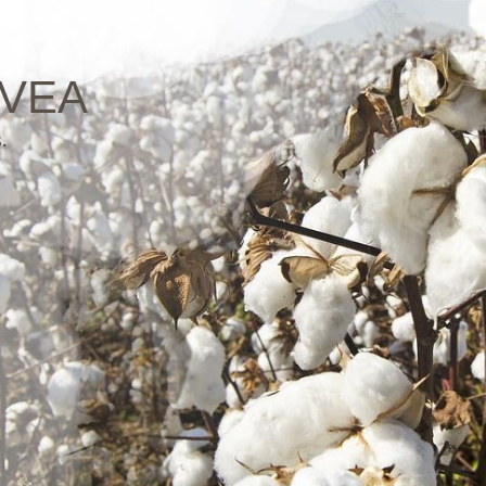
ÁVEA
.