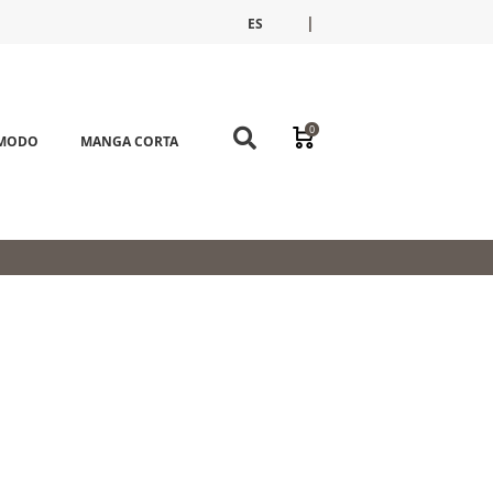
|
ES
FR
EN
0
ÓMODO
MANGA CORTA