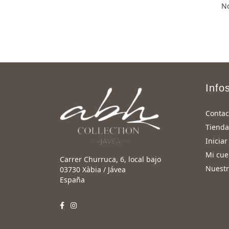
No
Info
Contac
Tienda
Iniciar
Mi cue
Carrer Churruca, 6, local bajo
Nuest
03730 Xàbia / Jávea
España