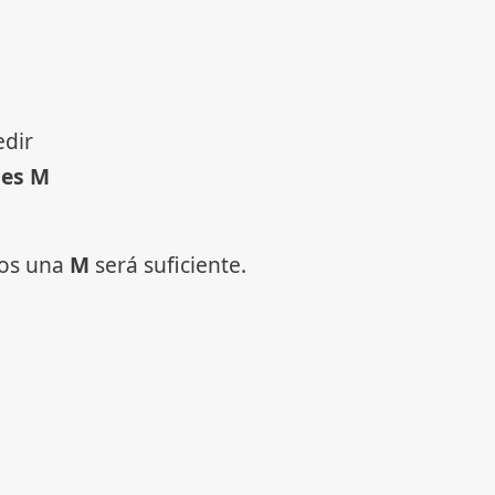
edir
 es M
ros una
M
será suficiente.