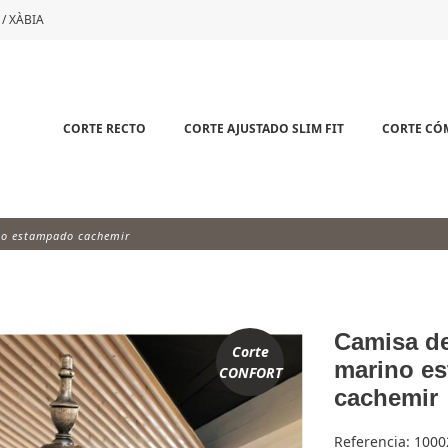
 / XÀBIA
CORTE RECTO
CORTE AJUSTADO SLIM FIT
CORTE C
no estampado cachemir
Camisa d
Corte
marino e
CONFORT
cachemir
Referencia:
1000