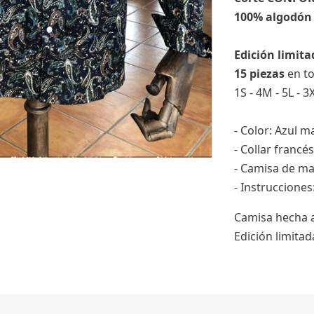
100% algodón
Edición limit
15 piezas
en t
1S - 4M - 5L - 3
- Color: Azul m
- Collar francés
- Camisa de ma
- Instruccione
Camisa hecha 
Edición limita