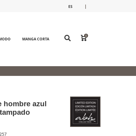
|
ES
FR
EN
0
ÓMODO
MANGA CORTA
e hombre azul
stampado
257