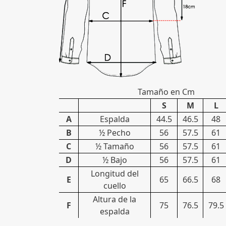
Tamaño en Cm
S
M
L
A
Espalda
44.5
46.5
48
B
½ Pecho
56
57.5
61
C
½ Tamaño
56
57.5
61
D
½ Bajo
56
57.5
61
Longitud del
E
65
66.5
68
cuello
Altura de la
F
75
76.5
79.5
espalda