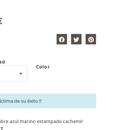
€
ad
Color
tima de su éxito !!
bre azul marino estampado cachemir
RT