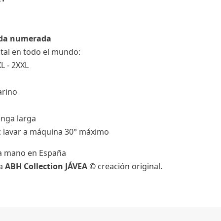
ada numerada
otal en todo el mundo:
XL - 2XXL
arino
nga larga
s: lavar a máquina 30° máximo
a mano en España
da
ABH Collection JÁVEA ©
creación original.