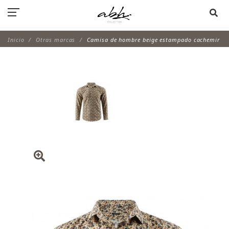
Inicio
Otras marcas
Camisa de hombre beige estampado cachemir