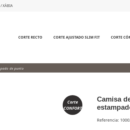
 / XÀBIA
CORTE RECTO
CORTE AJUSTADO SLIM FIT
CORTE C
mpado de punto
Camisa d
Corte
estampad
CONFORT
Referencia:
1000