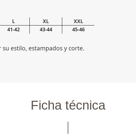
L
XL
XXL
41-42
43-44
45-46
su estilo, estampados y corte.
Ficha técnica