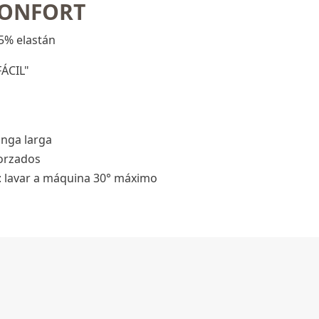
CONFORT
5% elastán
ÁCIL"
nga larga
orzados
s: lavar a máquina 30° máximo