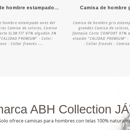
de hombre estampado...
Camisa de hombre gr
Más detalles
Más detalles
e hombre estampado aves del
Camisa de hombre gris estamp
ores Camisa de colores, Camisa
grandes Camisa de colores
Consultar
Consultar
Corte SLIM FIT 97% algodón 3%
fantasía Corte CONFORT 97% 
disponibilidad
disponibilidad
 "CALIDAD PREMIUM" - Color:
elastán "CALIDAD PREMIUM" - 
nco - Collar francés -...
- Collar francés - Camisa
marca ABH Collection J
Solo ofrece camisas para hombres con telas 100% naturales