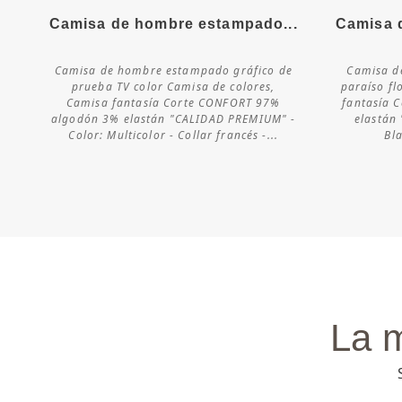
Camisa de hombre estampado...
Camisa 
Más detalles
Camisa de hombre estampado gráfico de
Camisa d
prueba TV color Camisa de colores,
paraíso fl
Consultar
Camisa fantasía Corte CONFORT 97%
fantasía 
disponibilidad
algodón 3% elastán "CALIDAD PREMIUM" -
elastán
Color: Multicolor - Collar francés -...
Bla
La 