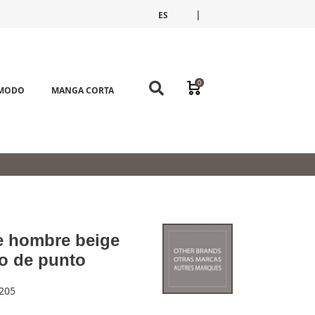
|
ES
FR
EN
0
ÓMODO
MANGA CORTA
e hombre beige
o de punto
205