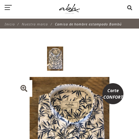
Inicio
Nuestra marca
Camisa de hombre estampado Bambú
Corte
CONFORT