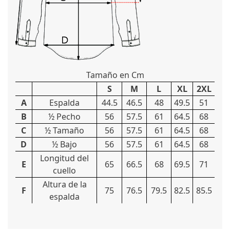
Tamaño en Cm
S
M
L
XL
2XL
A
Espalda
44.5
46.5
48
49.5
51
B
½ Pecho
56
57.5
61
64.5
68
C
½ Tamaño
56
57.5
61
64.5
68
D
½ Bajo
56
57.5
61
64.5
68
Longitud del
E
65
66.5
68
69.5
71
cuello
Altura de la
F
75
76.5
79.5
82.5
85.5
espalda