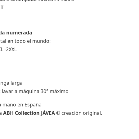
RT
ada numerada
otal en todo el mundo:
XL -2XXL
nga larga
s: lavar a máquina 30° máximo
a mano en España
da
ABH Collection JÁVEA ©
creación original.