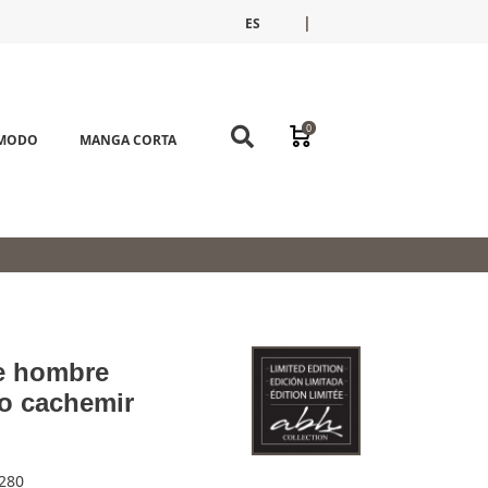
|
ES
FR
EN
0
ÓMODO
MANGA CORTA
e hombre
o cachemir
280