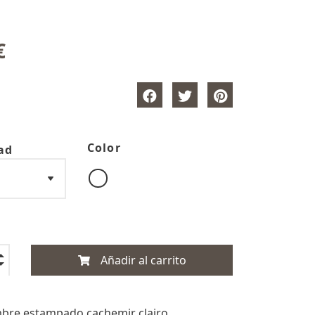
€
Color
ad
Añadir al carrito
bre estampado cachemir clairo