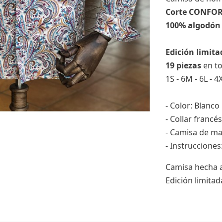
Corte CONFO
100% algodón
Edición limit
19 piezas
en t
1S - 6M - 6L - 4
- Color: Blanco
- Collar francés
- Camisa de ma
- Instruccione
Camisa hecha 
Edición limita