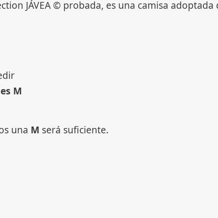
ection JÁVEA © probada, es una camisa adoptada d
edir
 es M
ros una
M
será suficiente.