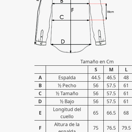
Tamaño en Cm
S
M
L
A
Espalda
44.5
46.5
48
B
½ Pecho
56
57.5
61
C
½ Tamaño
56
57.5
61
D
½ Bajo
56
57.5
61
Longitud del
E
65
66.5
68
cuello
Altura de la
F
75
76.5
79.5
espalda