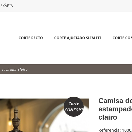
 / XÀBIA
CORTE RECTO
CORTE AJUSTADO SLIM FIT
CORTE C
 cachemir clairo
Camisa d
Corte
estampad
CONFORT
clairo
Referencia:
1000