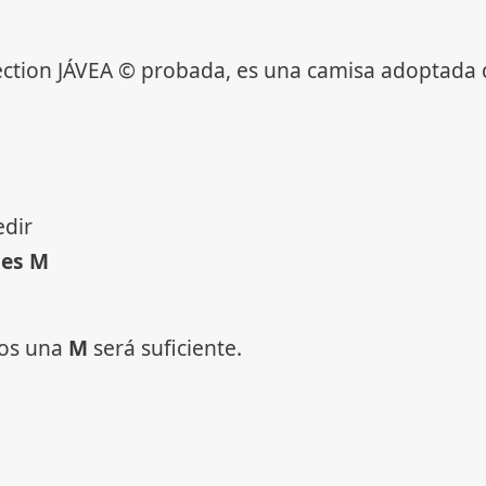
ection JÁVEA © probada, es una camisa adoptada d
edir
 es M
ros una
M
será suficiente.