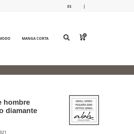
|
ES
FR
EN
0
ÓMODO
MANGA CORTA
e hombre
o diamante
321