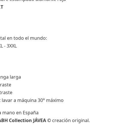
RT
otal en todo el mundo:
XL - 3XXL
nga larga
traste
traste
s: lavar a máquina 30° máximo
a mano en España
ABH Collection JÁVEA ©
creación original.