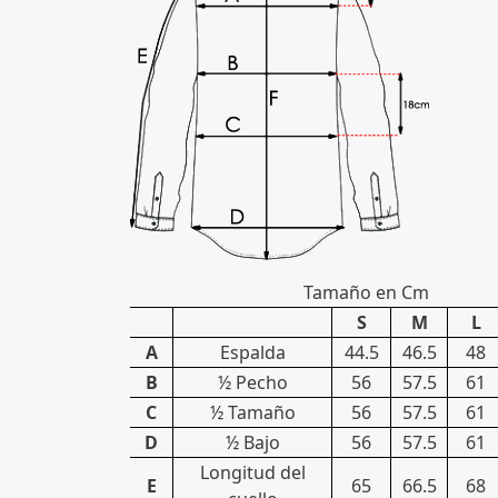
Tamaño en Cm
S
M
L
A
Espalda
44.5
46.5
48
B
½ Pecho
56
57.5
61
C
½ Tamaño
56
57.5
61
D
½ Bajo
56
57.5
61
Longitud del
E
65
66.5
68