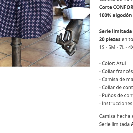
Corte CONFO
100% algodón
Serie limitada
20 piezas
en t
1S - 5M - 7L - 4
- Color: Azul
- Collar francés
- Camisa de ma
- Collar de con
- Puños de con
- Instruccione
Camisa hecha 
Serie limitada