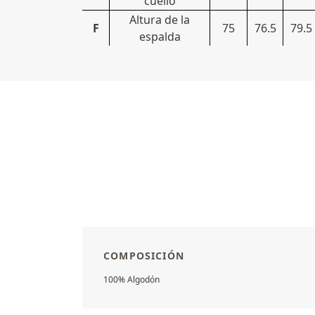
cuello
Altura de la
F
75
76.5
79.5
espalda
COMPOSICIÓN
100% Algodón