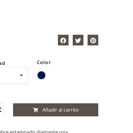
Color
ad
Añadir al carrito
bre estampado diamante roja