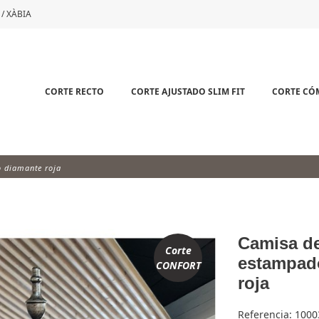
 / XÀBIA
CORTE RECTO
CORTE AJUSTADO SLIM FIT
CORTE C
 diamante roja
Camisa d
Corte
estampad
CONFORT
roja
Referencia:
1000