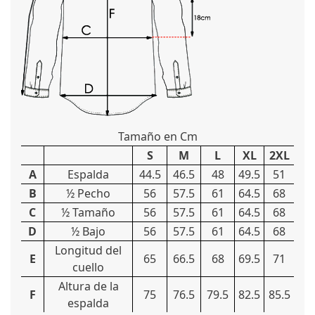
Tamaño en Cm
S
M
L
XL
2XL
A
Espalda
44.5
46.5
48
49.5
51
B
½ Pecho
56
57.5
61
64.5
68
C
½ Tamaño
56
57.5
61
64.5
68
D
½ Bajo
56
57.5
61
64.5
68
Longitud del
E
65
66.5
68
69.5
71
cuello
Altura de la
F
75
76.5
79.5
82.5
85.5
espalda