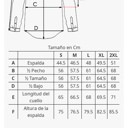
Tamaño en Cm
S
M
L
XL
2XL
A
Espalda
44.5
46.5
48
49.5
51
B
½ Pecho
56
57.5
61
64.5
68
C
½ Tamaño
56
57.5
61
64.5
68
D
½ Bajo
56
57.5
61
64.5
68
Longitud del
E
65
66.5
68
69.5
71
cuello
Altura de la
F
75
76.5
79.5
82.5
85.5
espalda