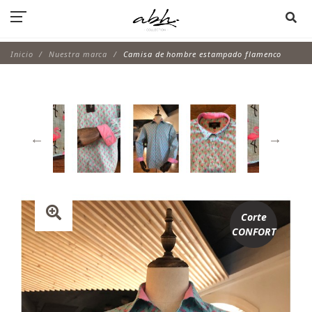
Inicio
Nuestra marca
Camisa de hombre estampado flamenco
Corte
CONFORT