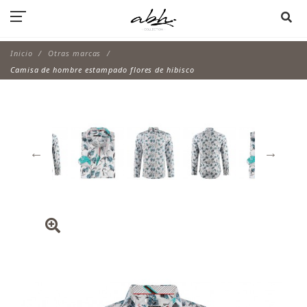
Inicio
Otras marcas
Camisa de hombre estampado flores de hibisco