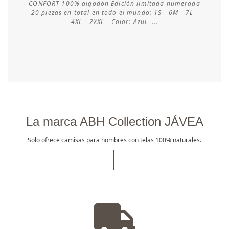
CONFORT 100% algodón Edición limitada numerada
20 piezas en total en todo el mundo: 1S - 6M - 7L -
Consultar disponibilidad
4XL - 2XXL - Color: Azul -...
La marca ABH Collection JÁVEA
Solo ofrece camisas para hombres con telas 100% naturales.