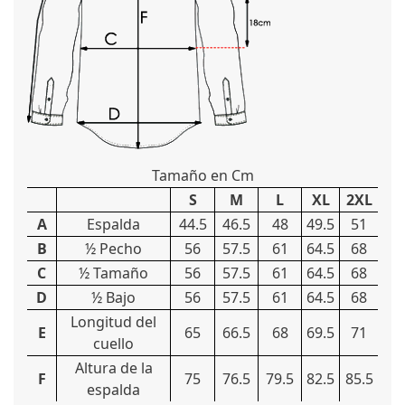
Tamaño en Cm
S
M
L
XL
2XL
A
Espalda
44.5
46.5
48
49.5
51
B
½ Pecho
56
57.5
61
64.5
68
C
½ Tamaño
56
57.5
61
64.5
68
D
½ Bajo
56
57.5
61
64.5
68
Longitud del
E
65
66.5
68
69.5
71
cuello
Altura de la
F
75
76.5
79.5
82.5
85.5
espalda