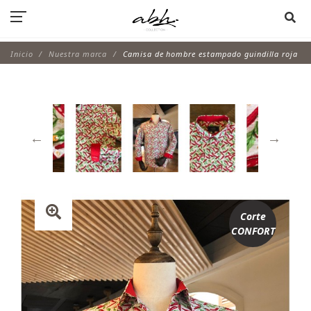
Inicio
Nuestra marca
Camisa de hombre estampado guindilla roja
Corte
CONFORT