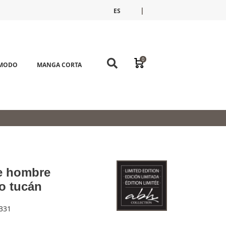
|
ES
FR
EN
0
ÓMODO
MANGA CORTA
e hombre
o tucán
331