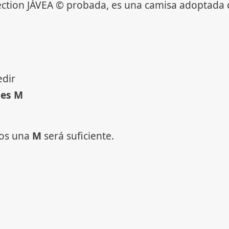
ection JÁVEA © probada, es una camisa adoptada d
edir
 es M
ros una
M
será suficiente.