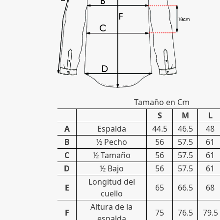
Tamaño en Cm
S
M
L
A
Espalda
44.5
46.5
48
B
½ Pecho
56
57.5
61
C
½ Tamaño
56
57.5
61
D
½ Bajo
56
57.5
61
Longitud del
E
65
66.5
68
cuello
Altura de la
F
75
76.5
79.5
espalda