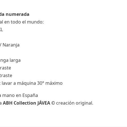
ada numerada
al en todo el mundo:
XL
 / Naranja
nga larga
traste
traste
s: lavar a máquina 30° máximo
a mano en España
da
ABH Collection JÁVEA ©
creación original.