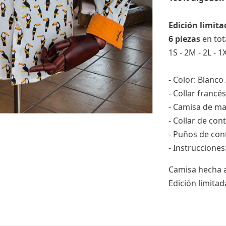
Edición limit
6 piezas
en tot
1S - 2M - 2L - 1
- Color: Blanco
- Collar francés
- Camisa de ma
- Collar de con
- Puños de con
- Instruccione
Camisa hecha 
Edición limita