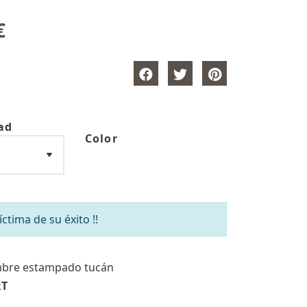
€
ad
Color
tima de su éxito !!
bre estampado tucán
RT