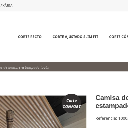
 / XÀBIA
CORTE RECTO
CORTE AJUSTADO SLIM FIT
CORTE C
a de hombre estampado tucán
Camisa d
Corte
estampad
CONFORT
Referencia:
1000