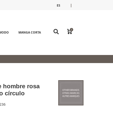
|
ES
FR
EN
0
ÓMODO
MANGA CORTA
e hombre rosa
 círculo
236