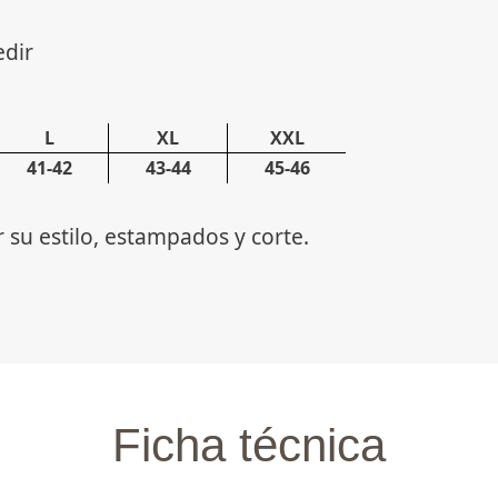
edir
L
XL
XXL
41-42
43-44
45-46
su estilo, estampados y corte.
Ficha técnica