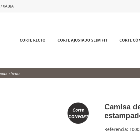
 / XÀBIA
CORTE RECTO
CORTE AJUSTADO SLIM FIT
CORTE C
ado círculo
Camisa d
Corte
estampado
CONFORT
Referencia:
1000