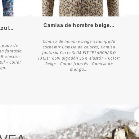
Camisa de hombre beige...
Más detalles
ul...
Camisa de hombre beige estampado
ampado de
cachemir Camisa de colores, Camisa
Consultar
sa fantasía
fantasía Corte SLIM FIT "PLANCHADO
disponibilidad
3% elastán
FÁCIL" 65% algodón 35% elastán - Color:
ul - Collar
Beige - Collar francés - Camisa de
ga...
manga...