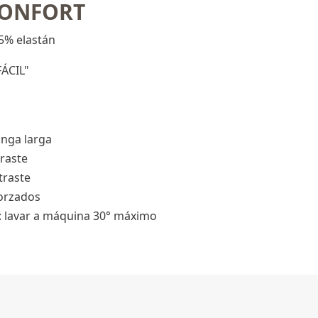
CONFORT
5% elastán
ÁCIL"
nga larga
traste
traste
orzados
s: lavar a máquina 30° máximo