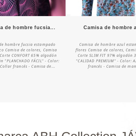
Más detalles
Más detalles
a de hombre fucsia...
Camisa de hombre az
de hombre fucsia estampado
Camisa de hombre azul est
Consultar
Consultar
co Camisa de colores, Camisa
flores Camisa de colores, Cami
disponibilidad
disponibilidad
 Corte CONFORT 65% algodón
Corte SLIM FIT 97% algodón 
án "PLANCHADO FÁCIL" - Color:
"CALIDAD PREMIUM" - Color: Az
 Collar francés - Camisa de...
francés - Camisa de man