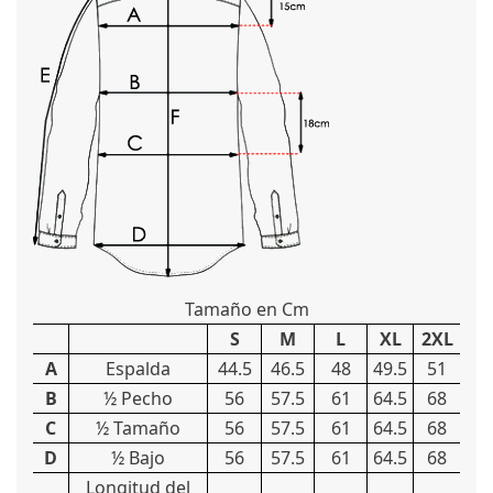
Tamaño en Cm
S
M
L
XL
2XL
A
Espalda
44.5
46.5
48
49.5
51
B
½ Pecho
56
57.5
61
64.5
68
C
½ Tamaño
56
57.5
61
64.5
68
D
½ Bajo
56
57.5
61
64.5
68
Longitud del