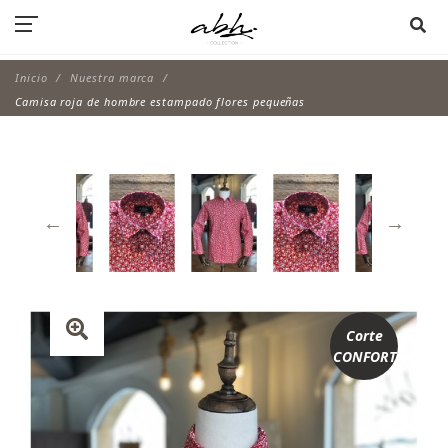
Inicio
Nuestra marca
Camisa roja de hombre estampado flores pequeñas
Corte
CONFORT