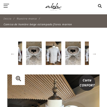
Inicio
Nuestra marca
Camisa de hombre beige estampado flores marron
Corte
CONFORT