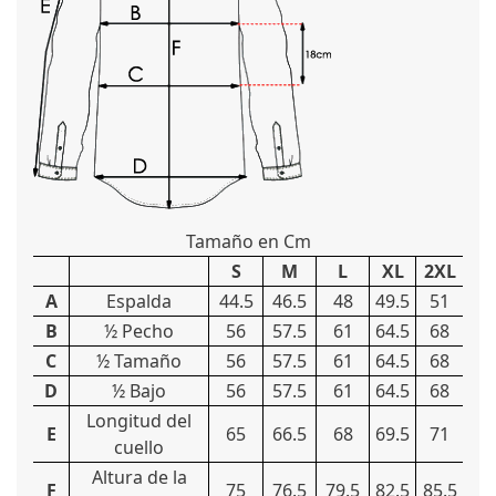
Tamaño en Cm
S
M
L
XL
2XL
A
Espalda
44.5
46.5
48
49.5
51
B
½ Pecho
56
57.5
61
64.5
68
C
½ Tamaño
56
57.5
61
64.5
68
D
½ Bajo
56
57.5
61
64.5
68
Longitud del
E
65
66.5
68
69.5
71
cuello
Altura de la
F
75
76.5
79.5
82.5
85.5